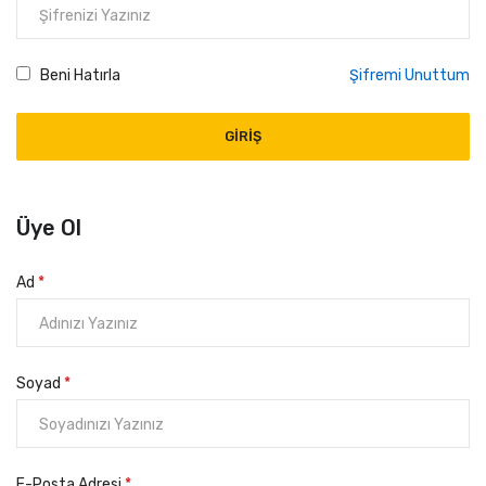
Beni Hatırla
Şifremi Unuttum
GIRIŞ
Üye Ol
Ad
*
Soyad
*
E-Posta Adresi
*