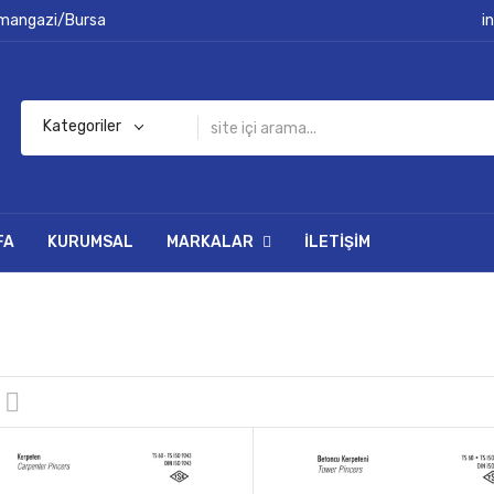
smangazi/Bursa
i
Kategoriler
FA
KURUMSAL
MARKALAR
İLETIŞIM