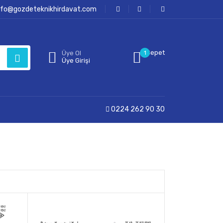
nfo@gozdeteknikhirdavat.com
Sepet
Üye Ol
1
Üye Girişi
0224 262 90 30