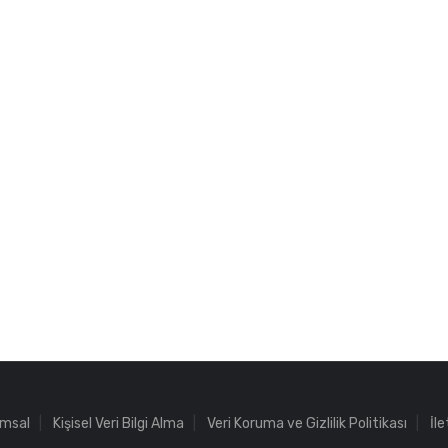
msal
Kişisel Veri Bilgi Alma
Veri Koruma ve Gizlilik Politikası
İle