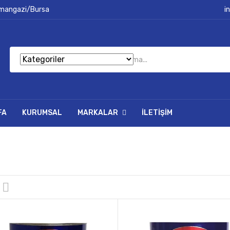
smangazi/Bursa
i
FA
KURUMSAL
MARKALAR
İLETIŞIM