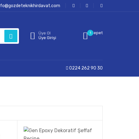
nfo@gozdeteknikhirdavat.com
Sepet
Üye Ol
1
Üye Girişi
0224 262 90 30