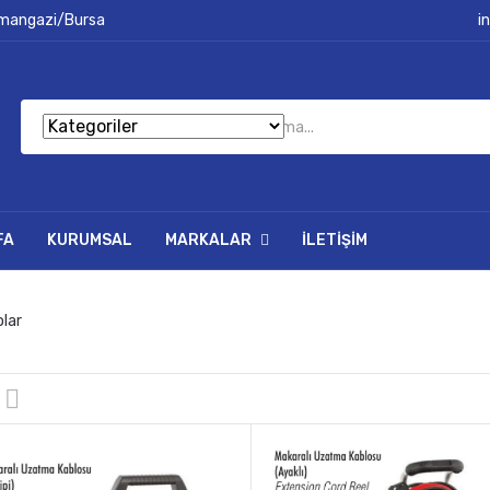
smangazi/Bursa
i
FA
KURUMSAL
MARKALAR
İLETIŞIM
olar