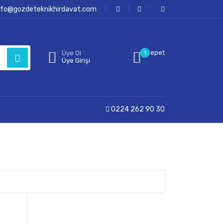
nfo@gozdeteknikhirdavat.com
Sepet
Üye Ol
1
Üye Girişi
0224 262 90 30