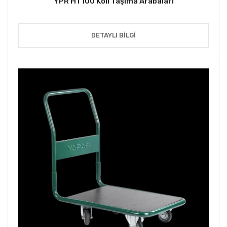
YPR HT100 Koli Taşıma Arabaları
DETAYLI BILGI