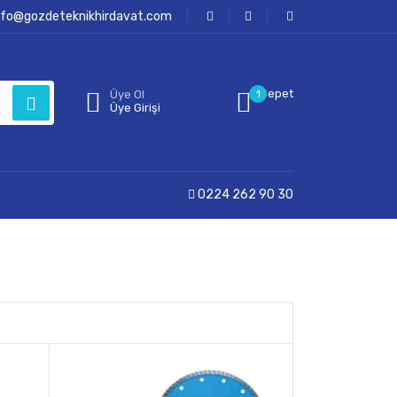
nfo@gozdeteknikhirdavat.com
Sepet
Üye Ol
1
Üye Girişi
0224 262 90 30