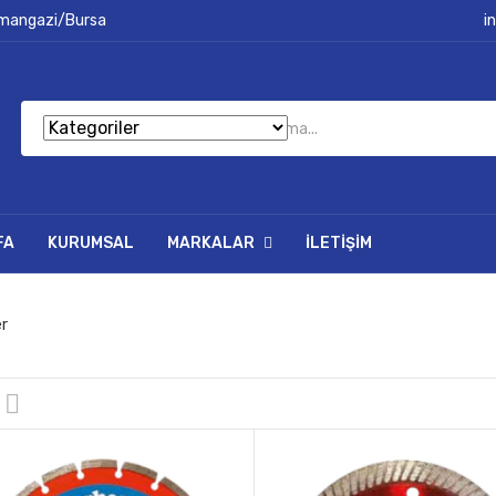
smangazi/Bursa
i
FA
KURUMSAL
MARKALAR
İLETIŞIM
er